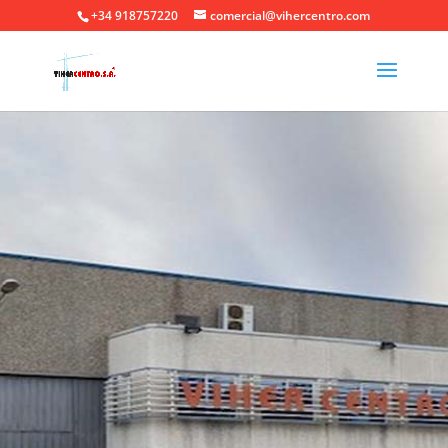
+34 918757220
comercial@vihercentro.com